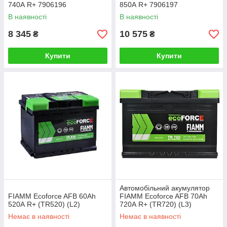
740А R+ 7906196
850А R+ 7906197
В наявності
В наявності
8 345
10 575
₴
₴
Купити
Купити
Автомобільний акумулятор
FIAMM Ecoforce AFB 60Аh
FIAMM Ecoforce AFB 70Аh
520А R+ (TR520) (L2)
720А R+ (TR720) (L3)
Немає в наявності
Немає в наявності