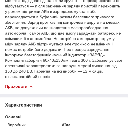
мобілки: під'єднав і дістав коли зручно — перезаряджання не
відбувається — після закінчення заряду пристрій переходить
у режим підтримки АКБ в зарядженому стані або
перекладається в буферний режим безпечного тривалого
зберігання. Заряд протікає під контролем напруги на клемах
АКБ, не допускаючи пошкодження електрообладнання
автомобіля і самої АКБ, що дає змогу заряджати батарею, не
знімаючи її з автомобіля. Не потрібен амперметр: струм у
міру заряду АКБ підтримується електронікою незмінним і
немає потреби його додавати. Про процес заряджання
інформує багатофункціональний індикатор «ЗАРЯД».
Компактні габарити 60х40х130мм і вага 300 г. Забезпечує свої
електричні характеристики за напруги мережі живлення від
150 до 240 ВВ. Гарантія на всі вироби — 12 місяців,
післягарантійний сервіс.
Приховати
Характеристики
Основні
Виробник
Аїда