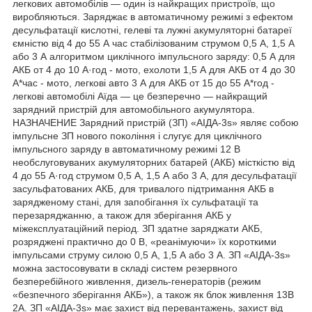
легкових автомобілів — один із найкращих пристроїв, що
виробляються. Заряджає в автоматичному режимі з ефектом
десульфатації кислотні, гелеві та лужні акумуляторні батареї
ємністю від 4 до 55 А час стабілізованим струмом 0,5 А, 1,5 А
або 3 А алгоритмом циклічного імпульсного заряду: 0,5 А для
АКБ от 4 до 10 А·год - мото, ехолоти 1,5 А для АКБ от 4 до 30
А*час - мото, легкові авто 3 А для АКБ от 15 до 55 А*год -
легкові автомобілі Аїда — це безперечно — найкращий
зарядний пристрій для автомобільного акумулятора.
НАЗНАЧЕНИЕ Зарядний пристрій (ЗП) «АІДА-3s» являє собою
імпульсне ЗП нового покоління і слугує для циклічного
імпульсного заряду в автоматичному режимі 12 В
необслуговуваних акумуляторних батарей (АКБ) місткістю від
4 до 55 А·год струмом 0,5 А, 1,5 А або 3 А, для десульфатації
засульфатованих АКБ, для тривалого підтримання АКБ в
зарядженому стані, для запобігання їх сульфатації та
перезаряджанню, а також для зберігання АКБ у
міжексплуатаційний період. ЗП здатне заряджати АКБ,
розряджені практично до 0 В, «реанімуючи» їх короткими
імпульсами струму силою 0,5 А, 1,5 А або 3 А. ЗП «АІДА-3s»
можна застосовувати в складі систем резервного
безперебійного живлення, дизель-генераторів (режим
«безпечного зберігання АКБ»), а також як блок живлення 13В
2А. ЗП «АІДА-3s» має захист від перевантажень, захист від