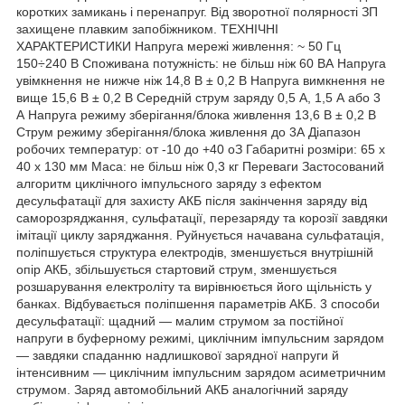
коротких замикань і перенапруг. Від зворотної полярності ЗП
захищене плавким запобіжником. ТЕХНІЧНІ
ХАРАКТЕРИСТИКИ Напруга мережі живлення: ~ 50 Гц
150÷240 В Споживана потужність: не більш ніж 60 ВА Напруга
увімкнення не нижче ніж 14,8 В ± 0,2 В Напруга вимкнення не
вище 15,6 В ± 0,2 В Середній струм заряду 0,5 А, 1,5 А або 3
А Напруга режиму зберігання/блока живлення 13,6 В ± 0,2 В
Струм режиму зберігання/блока живлення до 3А Діапазон
робочих температур: от -10 до +40 оЗ Габаритні розміри: 65 х
40 х 130 мм Маса: не більш ніж 0,3 кг Переваги Застосований
алгоритм циклічного імпульсного заряду з ефектом
десульфатації для захисту АКБ після закінчення заряду від
саморозряджання, сульфатації, перезаряду та корозії завдяки
імітації циклу заряджання. Руйнується начавана сульфатація,
поліпшується структура електродів, зменшується внутрішній
опір АКБ, збільшується стартовий струм, зменшується
розшарування електроліту та вирівнюється його щільність у
банках. Відбувається поліпшення параметрів АКБ. 3 способи
десульфатації: щадний — малим струмом за постійної
напруги в буферному режимі, циклічним імпульсним зарядом
— завдяки спаданню надлишкової зарядної напруги й
інтенсивним — циклічним імпульсним зарядом асиметричним
струмом. Заряд автомобільний АКБ аналогічний заряду