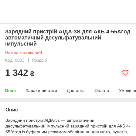
Зарядний пристрій АІДА-3S для АКБ 4-55Агод
автоматичний десульфатувальний
імпульсний
Немає в наявності
Код: 0033
Роздріб
1 342
₴
Опис
Характеристики
Доставка
Оплата
Умови п
Опис
Зарядний пристрій АІДА-3s — автоматичний
десульфатувальний імпульсний зарядний пристрій для АКБ 4-
55А*год із буферним режимом зберігання: для мото, лунотів,