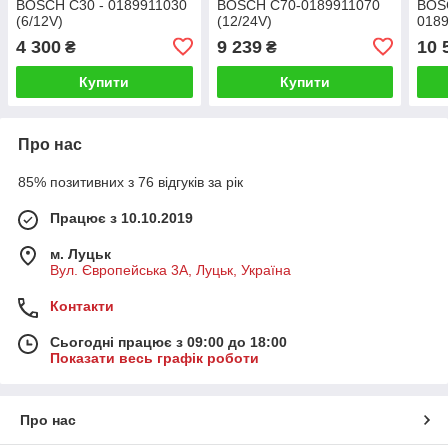
BOSCH С30 - 0189911030
BOSCH С70-0189911070
BOSC
(6/12V)
(12/24V)
0189
4 300
9 239
10 
₴
₴
Купити
Купити
Про нас
85% позитивних з 76 відгуків за рік
Працює з 10.10.2019
м. Луцьк
Вул. Європейська 3А, Луцьк, Україна
Контакти
Сьогодні працює з 09:00 до 18:00
Показати весь графік роботи
Про нас