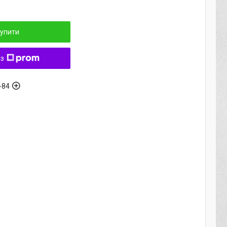
упити
 з
-84