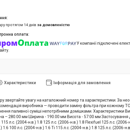
ару протягом 14 днів
за домовленістю
У компанії підключені елек
айту.
Характеристики
Інформація для замовлення
ру звертайте увагу на каталожний номер та характеристики. За нео
омендація виробника — проводити заміну фільтра при кожному ТО т
чення паливної суміші непотрібними домішками. Характеристики Вик
 – 280.00 мм Ширина - 190.00 мм Висота - 57.00 мм Застосування для F
i 115 л.с. (2004-н.в.) 1.8 125 л.с. (2006-н.в.) 1.8 Flexifuel 125 л.с. (200
) 1.6 100 л.с. (2004-н.в.) 1.6 Ti 115 л.с. (2004-н.в.) 1.8 125 л.с. (2006-н.в