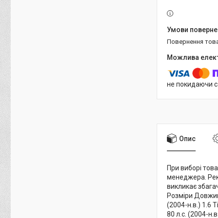
повернення тов
не покидаючи с
Опис
При виборі това
менеджера. Рек
викликає збага
Розміри Довжина
(2004-н.в.) 1.6 T
80 л.с. (2004-н.в.