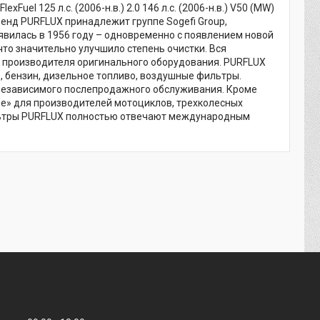
FlexFuel 125 л.с. (2006-н.в.) 2.0 146 л.с. (2006-н.в.) V50 (MW)
ика Бренд PURFLUX принадлежит группе Sogefi Group,
явилась в 1956 году – одновременно с появлением новой
о значительно улучшило степень очистки. Вся
 производителя оригинального оборудования. PURFLUX
 бензин, дизельное топливо, воздушные фильтры.
 независимого послепродажного обслуживания. Кроме
е» для производителей мотоциклов, трехколесных
ильтры PURFLUX полностью отвечают международным