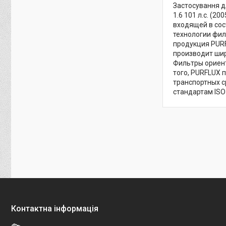
Застосування для 
1.6 101 л.с. (20
входящей в сос
технологии фил
продукция PURF
производит шир
Фильтры ориент
того, PURFLUX
транспортных 
стандартам ISO 