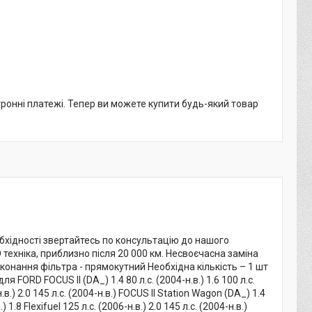
тронні платежі. Тепер ви можете купити будь-який товар
бхідності звертайтесь по консультацію до нашого
ехніка, приблизно після 20 000 км. Несвоєчасна заміна
онання фільтра - прямокутний Необхідна кількість – 1 шт
ORD FOCUS II (DA_) 1.4 80 л.с. (2004-н.в.) 1.6 100 л.с.
6-н.в.) 2.0 145 л.с. (2004-н.в.) FOCUS II Station Wagon (DA_) 1.4
.) 1.8 Flexifuel 125 л.с. (2006-н.в.) 2.0 145 л.с. (2004-н.в.)