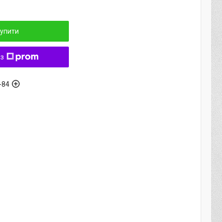
упити
 з
-84