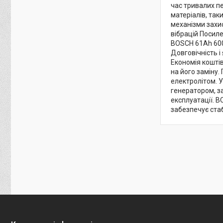
час тривалих п
матеріалів, та
механізми захи
вібрацій Посиле
BOSCH 61Ah 600
Довговічність і
Економія кошті
на його заміну
електролітом. 
генератором, з
експлуатації. 
забезпечує стаб