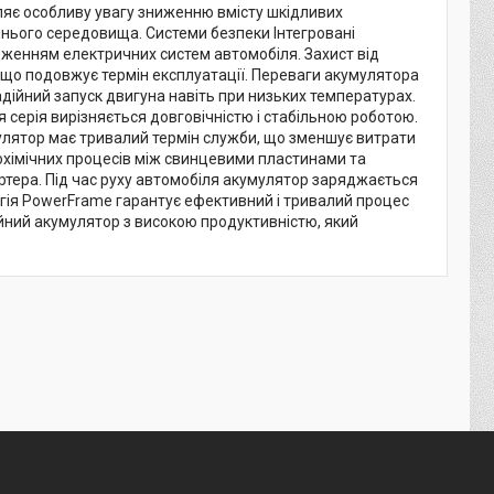
іляє особливу увагу зниженню вмісту шкідливих
шнього середовища. Системи безпеки Інтегровані
женням електричних систем автомобіля. Захист від
в, що подовжує термін експлуатації. Переваги акумулятора
дійний запуск двигуна навіть при низьких температурах.
я серія вирізняється довговічністю і стабільною роботою.
улятор має тривалий термін служби, що зменшує витрати
охімічних процесів між свинцевими пластинами та
артера. Під час руху автомобіля акумулятор заряджається
гія PowerFrame гарантує ефективний і тривалий процес
ійний акумулятор з високою продуктивністю, який