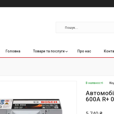
Головна
Товари та послуги
Про нас
Конта
В наявності
Ко
Автомобі
600A R+ 
5 740 ₴