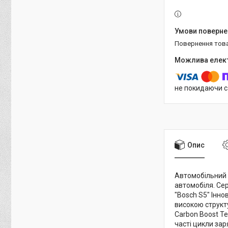
повернення тов
не покидаючи с
Опис
Автомобільний 
автомобіля. Сер
"Bosch S5" Інно
високою структу
Carbon Boost T
часті цикли за