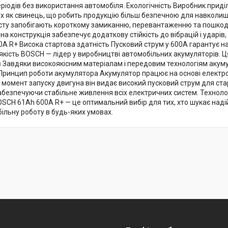
еріодів без використання автомобіля. Екологічність Виробник прид
ких як свинець, що робить продукцію більш безпечною для навколи
сту запобігають короткому замиканню, перевантаженню та пошкод
на конструкція забезпечує додаткову стійкість до вібрацій і ударі
A R+ Висока стартова здатність Пусковий струм у 600A гарантує на
 якість BOSCH — лідер у виробництві автомобільних акумуляторів. Ц
в Завдяки високоякісним матеріалам і передовим технологіям акум
. Принцип роботи акумулятора Акумулятор працює на основі електр
У момент запуску двигуна він видає високий пусковий струм для ст
абезпечуючи стабільне живлення всіх електричних систем. Техноло
BOSCH 61Ah 600A R+ — це оптимальний вибір для тих, хто шукає над
ільну роботу в будь-яких умовах.