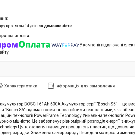
ару протягом 14 днів
за домовленістю
У компанії підключені елек
айту.
Характеристики
Інформація для замовлення
акумулятор BOSCH 61Ah 600A Акумулятор серії "Bosch S5" — це вис
ія "Bosch S5" відома своїми інноваційними технологіями, які забезп
ваційні технології PowerFrame Technology Унікальна технологія Po
рною міцністю. Це забезпечує рівномірний розподіл енергії, знижу
echnology Ця технологія підвищує провідність пластин, що дозвол
рядки-розрядки. Зниження саморозряду Передові матеріали зменш