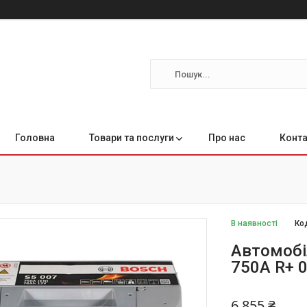
Головна
Товари та послуги
Про нас
Конта
В наявності
Ко
Автомобі
750A R+ 
6 855 ₴