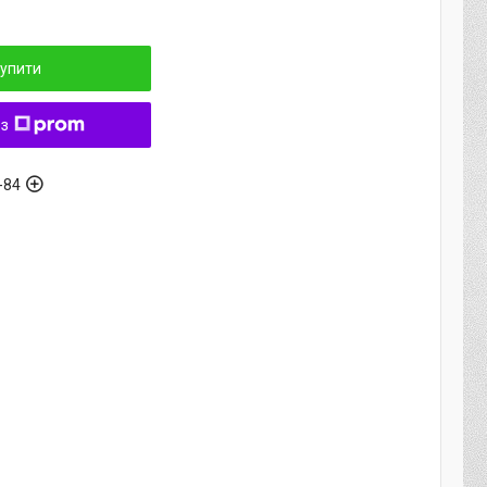
упити
 з
-84