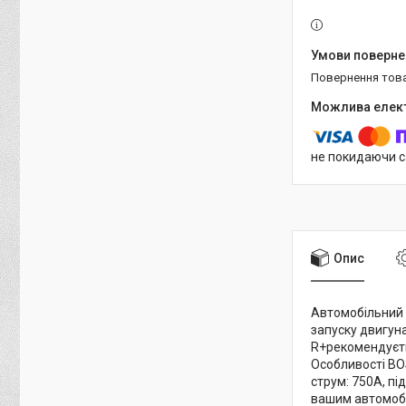
повернення тов
не покидаючи с
Опис
Автомобільний 
запуску двигун
R+рекомендуєть
Особливості BO
струм: 750A, пі
вашим автомобі