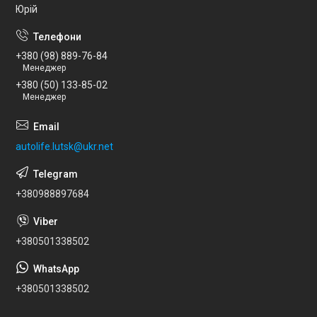
Юрій
+380 (98) 889-76-84
Менеджер
+380 (50) 133-85-02
Менеджер
autolife.lutsk@ukr.net
+380988897684
+380501338502
+380501338502