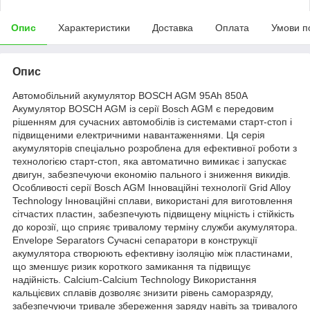
Опис
Характеристики
Доставка
Оплата
Умови п
Опис
Автомобільний акумулятор BOSCH AGM 95Ah 850A
Акумулятор BOSCH AGM із серії Bosch AGM є передовим
рішенням для сучасних автомобілів із системами старт-стоп і
підвищеними електричними навантаженнями. Ця серія
акумуляторів спеціально розроблена для ефективної роботи з
технологією старт-стоп, яка автоматично вимикає і запускає
двигун, забезпечуючи економію пального і зниження викидів.
Особливості серії Bosch AGM Інноваційні технології Grid Alloy
Technology Інноваційні сплави, використані для виготовлення
сітчастих пластин, забезпечують підвищену міцність і стійкість
до корозії, що сприяє тривалому терміну служби акумулятора.
Envelope Separators Сучасні сепаратори в конструкції
акумулятора створюють ефективну ізоляцію між пластинами,
що зменшує ризик короткого замикання та підвищує
надійність. Calcium-Calcium Technology Використання
кальцієвих сплавів дозволяє знизити рівень саморазряду,
забезпечуючи тривале збереження заряду навіть за тривалого