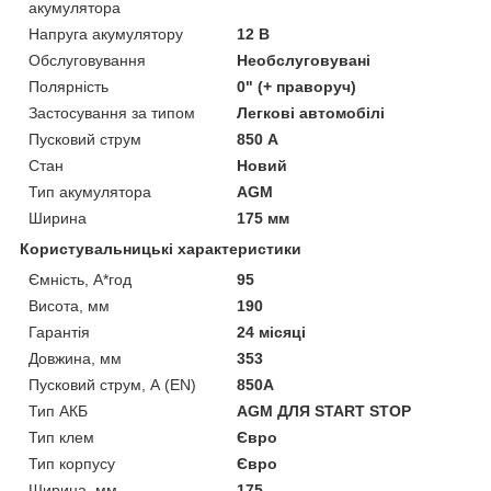
акумулятора
Напруга акумулятору
12 В
Обслуговування
Необслуговувані
Полярність
0" (+ праворуч)
Застосування за типом
Легкові автомобілі
Пусковий струм
850 А
Стан
Новий
Тип акумулятора
AGM
Ширина
175 мм
Користувальницькі характеристики
Ємність, А*год
95
Висота, мм
190
Гарантія
24 місяці
Довжина, мм
353
Пусковий струм, А (EN)
850A
Тип АКБ
AGM ДЛЯ START STOP
Тип клем
Євро
Тип корпусу
Євро
Ширина, мм
175