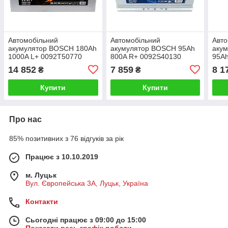
Автомобільний
Автомобільний
Авто
акумулятор BOSCH 180Ah
акумулятор BOSCH 95Ah
акум
1000A L+ 0092T50770
800A R+ 0092S40130
95Ah
14 852
7 859
8 1
₴
₴
Купити
Купити
Про нас
85% позитивних з 76 відгуків за рік
Працює з 10.10.2019
м. Луцьк
Вул. Європейська 3А, Луцьк, Україна
Контакти
Сьогодні працює з 09:00 до 15:00
Показати весь графік роботи