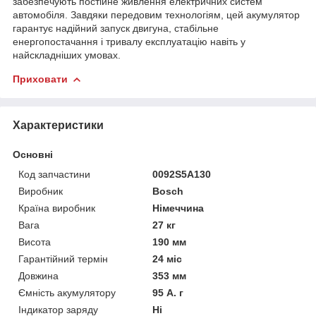
забезпечують постійне живлення електричних систем
автомобіля. Завдяки передовим технологіям, цей акумулятор
гарантує надійний запуск двигуна, стабільне
енергопостачання і тривалу експлуатацію навіть у
найскладніших умовах.
Приховати
Характеристики
Основні
Код запчастини
0092S5A130
Виробник
Bosch
Країна виробник
Німеччина
Вага
27 кг
Висота
190 мм
Гарантійний термін
24 міс
Довжина
353 мм
Ємність акумулятору
95 А. г
Індикатор заряду
Ні