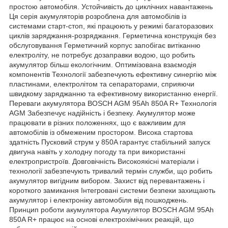
простою автомобіля. Устойчивість до циклічних навантажень
Ця серія акумуляторів розроблена для автомобілів із
системами старт-стоп, які працюють у режимі багаторазових
циклів заряджання-розряджання. Герметична конструкція без
обслуговування Герметичний корпус запобігає витіканню
електроліту, не потребує дозаправки водою, що робить
акумулятор більш екологічним. Оптимізована взаємодія
компонентів Технології забезпечують ефективну синергію між
пластинами, електролітом та сепараторами, сприяючи
швидкому заряджанню та ефективному використанню енергії.
Переваги акумулятора BOSCH AGM 95Ah 850A R+ Технологія
AGM Забезпечує надійність і безпеку. Акумулятор може
працювати в різних положеннях, що є важливим для
автомобілів із обмеженим простором. Висока стартова
здатність Пусковий струм у 850A гарантує стабільний запуск
двигуна навіть у холодну погоду та при використанні
електропристроїв. Довговічність Високоякісні матеріали і
технології забезпечують тривалий термін служби, що робить
акумулятор вигідним вибором. Захист від перевантажень і
короткого замикання Інтегровані системи безпеки захищають
акумулятор і електроніку автомобіля від пошкоджень.
Принцип роботи акумулятора Акумулятор BOSCH AGM 95Ah
850A R+ працює на основі електрохімічних реакцій, що