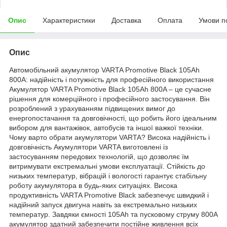
Опис
Характеристики
Доставка
Оплата
Умови п
Опис
Автомобільний акумулятор VARTA Promotive Black 105Ah
800A: надійність і потужність для професійного використання
Акумулятор VARTA Promotive Black 105Ah 800A – це сучасне
рішення для комерційного і професійного застосування. Він
розроблений з урахуванням підвищених вимог до
енергопостачання та довговічності, що робить його ідеальним
вибором для вантажівок, автобусів та іншої важкої техніки.
Чому варто обрати акумулятори VARTA? Висока надійність і
довговічність Акумулятори VARTA виготовлені із
застосуванням передових технологій, що дозволяє їм
витримувати екстремальні умови експлуатації. Стійкість до
низьких температур, вібрацій і вологості гарантує стабільну
роботу акумулятора в будь-яких ситуаціях. Висока
продуктивність VARTA Promotive Black забезпечує швидкий і
надійний запуск двигуна навіть за екстремально низьких
температур. Завдяки ємності 105Ah та пусковому струму 800A
акумулятор здатний забезпечити постійне живлення всіх