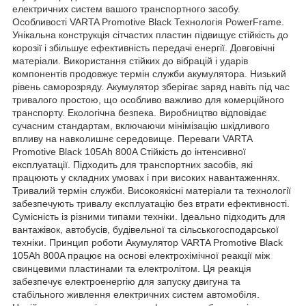
електричних систем вашого транспортного засобу.
Особливості VARTA Promotive Black Технологія PowerFrame.
Унікальна конструкція сітчастих пластин підвищує стійкість до
корозії і збільшує ефективність передачі енергії. Довговічні
матеріали. Використання стійких до вібрацій і ударів
компонентів продовжує термін служби акумулятора. Низький
рівень саморозряду. Акумулятор зберігає заряд навіть під час
тривалого простою, що особливо важливо для комерційного
транспорту. Екологічна безпека. Виробництво відповідає
сучасним стандартам, включаючи мінімізацію шкідливого
впливу на навколишнє середовище. Переваги VARTA
Promotive Black 105Ah 800A Стійкість до інтенсивної
експлуатації. Підходить для транспортних засобів, які
працюють у складних умовах і при високих навантаженнях.
Тривалий термін служби. Високоякісні матеріали та технології
забезпечують тривалу експлуатацію без втрати ефективності.
Сумісність із різними типами техніки. Ідеально підходить для
вантажівок, автобусів, будівельної та сільськогосподарської
техніки. Принцип роботи Акумулятор VARTA Promotive Black
105Ah 800A працює на основі електрохімічної реакції між
свинцевими пластинами та електролітом. Ця реакція
забезпечує електроенергію для запуску двигуна та
стабільного живлення електричних систем автомобіля.