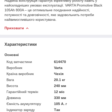
Надійна конструкція гарантує ефективну роботу навіть у
найскладніших умовах експлуатації. VARTA Promotive Black
105Ah 800A – це оптимальне поєднання надійності,
потужності та довговічності, яке задовольнить потреби
найвимогливішого користувача.
Приховати
Характеристики
Основні
Код запчастини
614470
Виробник
Varta
Країна виробник
Чехія
Вага
20.1 кг
Висота
240 мм
Гарантійний термін
12 міс
Довжина
330 мм
Ємність акумулятору
105 А. г
Індикатор заряду
Так