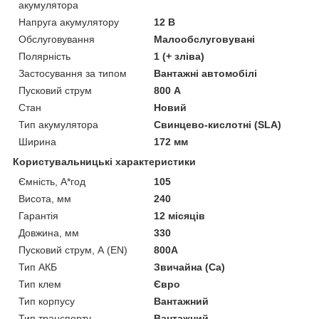
акумулятора
Напруга акумулятору
12 В
Обслуговування
Малообслуговувані
Полярність
1 (+ зліва)
Застосування за типом
Вантажні автомобілі
Пусковий струм
800 А
Стан
Новий
Тип акумулятора
Свинцево-кислотні (SLA)
Ширина
172 мм
Користувальницькі характеристики
Ємність, А*год
105
Висота, мм
240
Гарантія
12 місяців
Довжина, мм
330
Пусковий струм, А (EN)
800A
Тип АКБ
Звичайна (Ca)
Тип клем
Євро
Тип корпусу
Вантажний
Тип транспорту
Вантажний