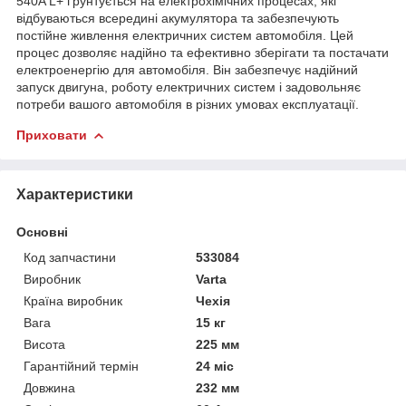
540A L+ ґрунтується на електрохімічних процесах, які
відбуваються всередині акумулятора та забезпечують
постійне живлення електричних систем автомобіля. Цей
процес дозволяє надійно та ефективно зберігати та постачати
електроенергію для автомобіля. Він забезпечує надійний
запуск двигуна, роботу електричних систем і задовольняє
потреби вашого автомобіля в різних умовах експлуатації.
Приховати
Характеристики
Основні
Код запчастини
533084
Виробник
Varta
Країна виробник
Чехія
Вага
15 кг
Висота
225 мм
Гарантійний термін
24 міс
Довжина
232 мм