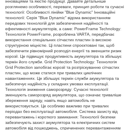
інноваціями та якістю продукції. Давайте детальніше
розглянемо особливості, переваги, принцип роботи та сучасні
технології: Особливості лінійки "Blue Dynamic" Інноваційні
технології: Серія "Blue Dynamic" відома використанням
передових технологій для забезпечення надійності та
ефективності акумуляторів, а саме: PowerFrame Technology:
Технологія PowerFrame, розроблена VARTA, передбачає
використання спеціальних сітчастих пластин із високою
структурною міцністю. Ці пластини спроєктовані так, щоб
забезпечити рівномірний розподіл енергії та зменшити ризик
корозії. Це підвищує продуктивність акумулятора та збільшує
термін його служби. Grid Protection Technology: Технологія
Grid Protection запобігає корозії та розтріскуванню сітчастих
пластин, що може статися при тривалих циклічних
навантаженнях. Це збільшує термін служби акумулятора та
забезпечує надійність у складних умовах експлуатації.
Технологія зниження саморозряду: Сучасні технології
зменшують саморозряд акумулятора, що означає триваліше
збереження заряду, навіть якщо автомобіль не
використовується. Це особливо важливо при тривалих
періодах без експлуатації автомобіля. Система захисту від
перевантажень і короткого замикання: Технології безпеки
забезпечують захист акумулятора та електричних систем
автомобіля від пошкоджень, спричинених перевантаженням