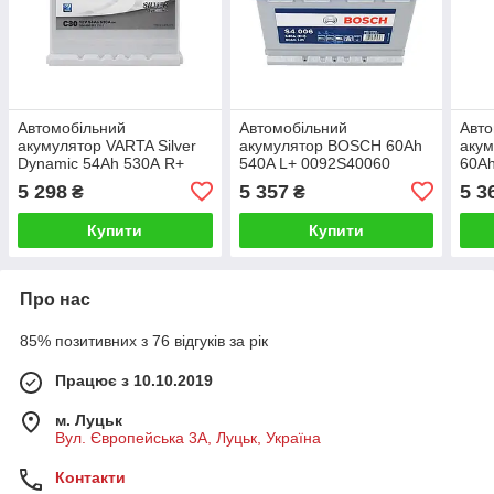
Автомобільний
Автомобільний
Авто
акумулятор VARTA Silver
акумулятор BOSCH 60Ah
акум
Dynamic 54Ah 530А R+
540A L+ 0092S40060
60Ah
533074
5 298
5 357
5 3
₴
₴
Купити
Купити
Про нас
85% позитивних з 76 відгуків за рік
Працює з 10.10.2019
м. Луцьк
Вул. Європейська 3А, Луцьк, Україна
Контакти