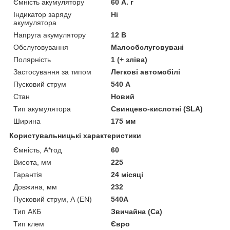
Ємність акумулятору
60 А. г
Індикатор заряду
Ні
акумулятора
Напруга акумулятору
12 В
Обслуговування
Малообслуговувані
Полярність
1 (+ зліва)
Застосування за типом
Легкові автомобілі
Пусковий струм
540 А
Стан
Новий
Тип акумулятора
Свинцево-кислотні (SLA)
Ширина
175 мм
Користувальницькі характеристики
Ємність, А*год
60
Висота, мм
225
Гарантія
24 місяці
Довжина, мм
232
Пусковий струм, А (EN)
540A
Тип АКБ
Звичайна (Ca)
Тип клем
Євро