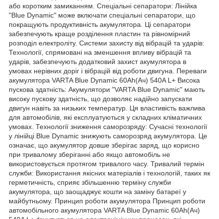
або коротким замиканням. Спеціальні сепаратори: Лінійка
"Blue Dynamic" може включати спеціальні сепаратори, що
покращують продуктивність акумулятора. Ці сепаратори
забезпечують краще розділення пластин та рівномірний
розподіл електроліту. Системи захисту від вібрацій та ударів:
Технології, спрямовані на зменшення впливу вібрацій та
ударів, забезпечують додатковий захист акумулятора в
умовах нерівних доріг і вібрацій від роботи двигуна. Переваги
акумулятора VARTA Blue Dynamic 60Ah(Ач) 540A L+ Висока
пускова здатність: Акумулятори "VARTA Blue Dynamic" мають
високу пускову здатність, що дозволяє надійно запускати
двигун навіть за низьких температур. Ця властивість важлива
для автомобілів, які експлуатуються у складних кліматичних
умовах. Технології зниження саморозряду: Сучасні технології
у лінійці Blue Dynamic знижують саморозряд акумулятора. Це
означає, що акумулятор довше зберігає заряд, що корисно
при тривалому зберіганні або якщо автомобіль не
використовується протягом тривалого часу. Тривалий термін
служби: Використання якісних матеріалів і технологій, таких як
герметичність, сприяє збільшенню терміну служби
акумулятора, що заощаджує кошти на заміну батареї у
майбутньому. Принцип роботи акумулятора Принцип роботи
автомобільного акумулятора VARTA Blue Dynamic 60Ah(Ач)