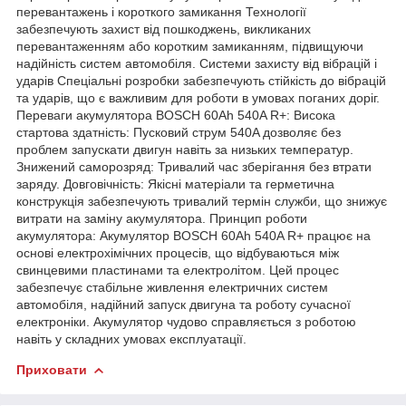
перевантажень і короткого замикання Технології
забезпечують захист від пошкоджень, викликаних
перевантаженням або коротким замиканням, підвищуючи
надійність систем автомобіля. Системи захисту від вібрацій і
ударів Спеціальні розробки забезпечують стійкість до вібрацій
та ударів, що є важливим для роботи в умовах поганих доріг.
Переваги акумулятора BOSCH 60Ah 540A R+: Висока
стартова здатність: Пусковий струм 540A дозволяє без
проблем запускати двигун навіть за низьких температур.
Знижений саморозряд: Тривалий час зберігання без втрати
заряду. Довговічність: Якісні матеріали та герметична
конструкція забезпечують тривалий термін служби, що знижує
витрати на заміну акумулятора. Принцип роботи
акумулятора: Акумулятор BOSCH 60Ah 540A R+ працює на
основі електрохімічних процесів, що відбуваються між
свинцевими пластинами та електролітом. Цей процес
забезпечує стабільне живлення електричних систем
автомобіля, надійний запуск двигуна та роботу сучасної
електроніки. Акумулятор чудово справляється з роботою
навіть у складних умовах експлуатації.
Приховати