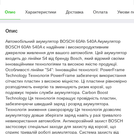
Опис
Характеристики
Доставка
Оплата
Умови п
Опис
Автомобільний акумулятор BOSCH 60Ah 540A Акумулятор
BOSCH 60Ah 540A є надійним і високопродуктивним
джерелом живлення для вашого автомобіля. Цей акумулятор
входить до лінійки S4 від бренду Bosch, який відомий своїми
інноваційними технологіями та високою якістю продукції.
Особливості лінійки "S4": Інноваційні технології: PowerFrame
Technology Технологія PowerFrame забезпечує використання
сітчастих пластин з високою міцністю. Ці пластини рівномірно
розподіляють енергію та зменшують ризик корозії, що
подовжує термін служби акумулятора. Carbon Boost
Technology Ця технологія покращує провідність пластин,
забезпечуючи швидший заряд і розряд акумулятора.
Технологія зниження саморозряду Ця технологія дозволяє
акумулятору довше зберігати заряд навіть у разі тривалого
невикористання автомобіля. Антикорозійний захист BOSCH
застосовує спеціальні заходи для захисту від корозії, що
сприяє тривалій роботі акумулятора. Система захисту від