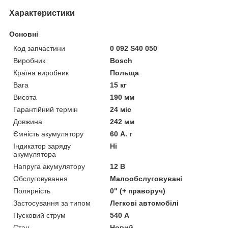
Характеристики
Основні
Код запчастини
0 092 S40 050
Виробник
Bosch
Країна виробник
Польща
Вага
15 кг
Висота
190 мм
Гарантійний термін
24 міс
Довжина
242 мм
Ємність акумулятору
60 А. г
Індикатор заряду
Ні
акумулятора
Напруга акумулятору
12 В
Обслуговування
Малообслуговувані
Полярність
0" (+ праворуч)
Застосування за типом
Легкові автомобілі
Пусковий струм
540 А
Стан
Новий