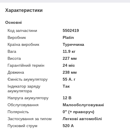
Характеристики
Основні
Код запчастини
5502419
Виробник
Platin
Країна виробник
Туреччина
Вага
11.9 кг
Висота
227 мм
Гарантійний термін
24 міс
Довжина
238 мм
Ємність акумулятору
55 А. г
Індикатор заряду
Так
акумулятора
Напруга акумулятору
12 В
Обслуговування
Малообслуговувані
Полярність
0" (+ праворуч)
Застосування за типом
Легкові автомобілі
Пусковий струм
520 А