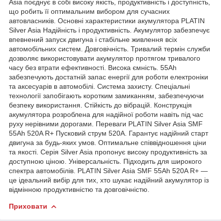
Asia поєднує в собі високу якість, продуктивність і доступність,
що робить її оптимальним вибором для сучасних
автовласників. Основні характеристики акумулятора PLATIN
Silver Asia Надійність і продуктивність. Акумулятор забезпечує
впевнений запуск двигуна і стабільне живлення всіх
автомобільних систем. Довговічність. Тривалий термін служби
дозволяє використовувати акумулятор протягом тривалого
часу без втрати ефективності. Висока ємність. 55Ah
забезпечують достатній запас енергії для роботи електроніки
та аксесуарів в автомобілі. Система захисту. Спеціальні
технології запобігають коротким замиканням, забезпечуючи
безпеку використання. Стійкість до вібрацій. Конструкція
акумулятора розроблена для надійної роботи навіть під час
руху нерівними дорогами. Переваги PLATIN Silver Asia SMF
55Ah 520A R+ Пусковий струм 520А. Гарантує надійний старт
двигуна за будь-яких умов. Оптимальне співвідношення ціни
та якості. Серія Silver Asia пропонує високу продуктивність за
доступною ціною. Універсальність. Підходить для широкого
спектра автомобілів. PLATIN Silver Asia SMF 55Ah 520A R+ —
це ідеальний вибір для тих, хто шукає надійний акумулятор із
відмінною продуктивністю та довговічністю.
Приховати