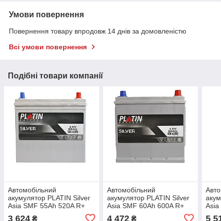
Умови повернення
Повернення товару впродовж 14 днів за домовленістю
Всі умови повернення
Подібні товари компанії
Автомобільний
Автомобільний
Авто
акумулятор PLATIN Silver
акумулятор PLATIN Silver
акум
Asia SMF 55Ah 520A R+
Asia SMF 60Ah 600A R+
Asia
5502394/5502419 kalin
5552348
575
3 624
4 472
5 5
₴
₴