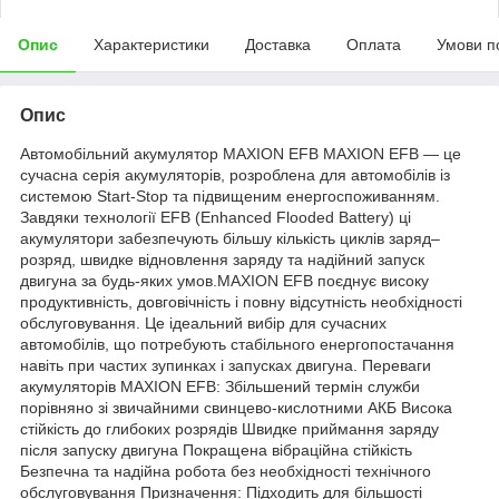
Опис
Характеристики
Доставка
Оплата
Умови п
Опис
Автомобільний акумулятор MAXION EFB MAXION EFB — це
сучасна серія акумуляторів, розроблена для автомобілів із
системою Start-Stop та підвищеним енергоспоживанням.
Завдяки технології EFB (Enhanced Flooded Battery) ці
акумулятори забезпечують більшу кількість циклів заряд–
розряд, швидке відновлення заряду та надійний запуск
двигуна за будь-яких умов.MAXION EFB поєднує високу
продуктивність, довговічність і повну відсутність необхідності
обслуговування. Це ідеальний вибір для сучасних
автомобілів, що потребують стабільного енергопостачання
навіть при частих зупинках і запусках двигуна. Переваги
акумуляторів MAXION EFB: Збільшений термін служби
порівняно зі звичайними свинцево-кислотними АКБ Висока
стійкість до глибоких розрядів Швидке приймання заряду
після запуску двигуна Покращена вібраційна стійкість
Безпечна та надійна робота без необхідності технічного
обслуговування Призначення: Підходить для більшості