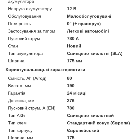
акумулятора
Напруга акумулятору
12 В
Обслуговування
Малообслуговувані
Полярність
0" (+ праворуч)
Застосування за типом
Легкові автомобілі
Пусковий струм
780 А
Стан
Новий
Тип акумулятора
Свинцево-кислотні (SLA)
Ширина
175 мм
Користувальницькі характеристики
Ємність, Ah (А/год)
80
Висота, мм
190
Гарантія
24 місяці
Довжина, мм
276
Пусковий струм, А (EN)
780
Тип АКБ
Свинцево-кислотний
Тип клем
Стандартний конус (Європа)
Тип корпусу
Європейський
Ширина, мм
175