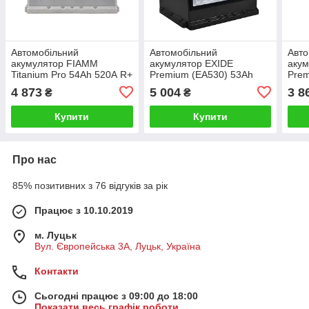
Автомобільний
Автомобільний
Авто
акумулятор FIAMM
акумулятор EXIDE
аку
Titanium Pro 54Аh 520А R+
Premium (EA530) 53Аh
Prem
L1 7905145
540Ah R+
560
4 873
5 004
3 8
₴
₴
Купити
Купити
Про нас
85% позитивних з 76 відгуків за рік
Працює з 10.10.2019
м. Луцьк
Вул. Європейська 3А, Луцьк, Україна
Контакти
Сьогодні працює з 09:00 до 18:00
Показати весь графік роботи