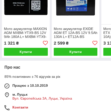
Мото акумулятор MAXION
Мото акумулятор EXIDE
Мот
AGM MXBM-YTX9-BS 12V
AGM ET 12A-BS 12V 9.5Ah
ETX 
9Ah 180A L+ MXBM-YTX9-
130А L+ ET12A-BS
10A)
BS
1 321
2 599
3 1
₴
₴
Купити
Купити
Про нас
85% позитивних з 76 відгуків за рік
Працює з 10.10.2019
м. Луцьк
Вул. Європейська 3А, Луцьк, Україна
Контакти