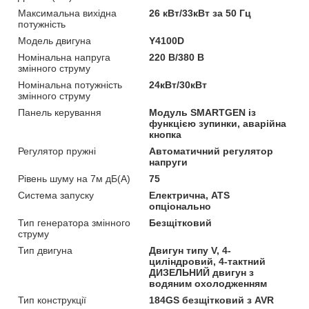
Максимальна вихідна
26 кВт/33кВт за 50 Гц
потужність
Модель двигуна
Y4100D
Номінальна напруга
220 В/380 В
змінного струму
Номінальна потужність
24кВт/30кВт
змінного струму
Панель керування
Модуль SMARTGEN із
функцією зупинки, аварійна
кнопка
Регулятор пружні
Автоматичний регулятор
напруги
Рівень шуму на 7м дБ(А)
75
Система запуску
Електрична, ATS
опціонально
Тип генератора змінного
Безщітковий
струму
Тип двигуна
Двигун типу V, 4-
циліндровий, 4-тактний
ДИЗЕЛЬНИЙ двигун з
водяним охолодженням
Тип конструкції
184GS безщітковий з AVR