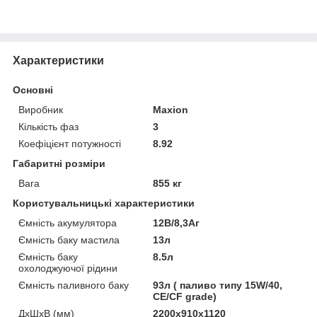
Характеристики
Основні
Виробник
Maxion
Кількість фаз
3
Коефіцієнт потужності
8.92
Габаритні розміри
Вага
855 кг
Користувальницькі характеристики
Ємність акумулятора
12В/8,3Аг
Ємність баку мастила
13л
Ємність баку
8.5л
охолоджуючої рідини
Ємність паливного баку
93л ( паливо типу 15W/40,
CE/CF grade)
ДхШхВ (мм)
2200x910x1120