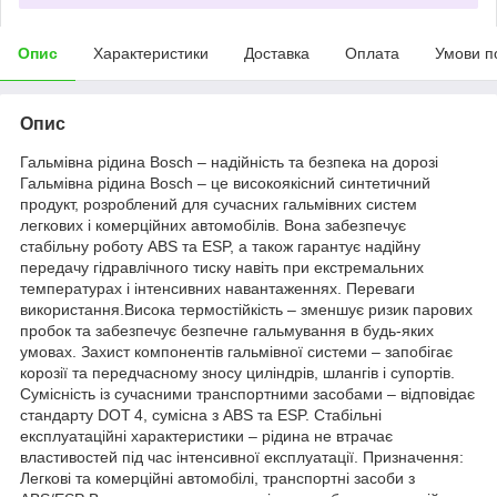
Опис
Характеристики
Доставка
Оплата
Умови п
Опис
Гальмівна рідина Bosch – надійність та безпека на дорозі
Гальмівна рідина Bosch – це високоякісний синтетичний
продукт, розроблений для сучасних гальмівних систем
легкових і комерційних автомобілів. Вона забезпечує
стабільну роботу ABS та ESP, а також гарантує надійну
передачу гідравлічного тиску навіть при екстремальних
температурах і інтенсивних навантаженнях. Переваги
використання.Висока термостійкість – зменшує ризик парових
пробок та забезпечує безпечне гальмування в будь-яких
умовах. Захист компонентів гальмівної системи – запобігає
корозії та передчасному зносу циліндрів, шлангів і супортів.
Сумісність із сучасними транспортними засобами – відповідає
стандарту DOT 4, сумісна з ABS та ESP. Стабільні
експлуатаційні характеристики – рідина не втрачає
властивостей під час інтенсивної експлуатації. Призначення:
Легкові та комерційні автомобілі, транспортні засоби з