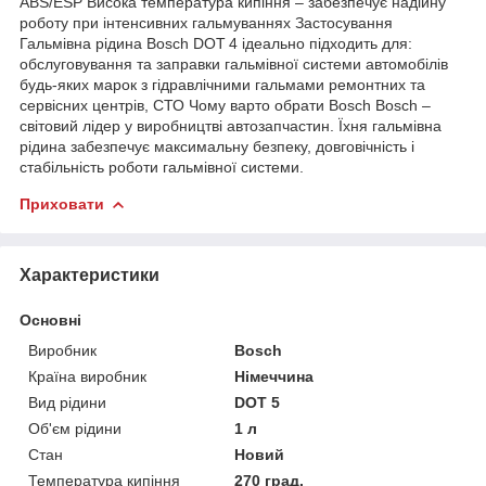
ABS/ESP Висока температура кипіння – забезпечує надійну
роботу при інтенсивних гальмуваннях Застосування
Гальмівна рідина Bosch DOT 4 ідеально підходить для:
обслуговування та заправки гальмівної системи автомобілів
будь-яких марок з гідравлічними гальмами ремонтних та
сервісних центрів, СТО Чому варто обрати Bosch Bosch –
світовий лідер у виробництві автозапчастин. Їхня гальмівна
рідина забезпечує максимальну безпеку, довговічність і
стабільність роботи гальмівної системи.
Приховати
Характеристики
Основні
Виробник
Bosch
Країна виробник
Німеччина
Вид рідини
DOT 5
Об'єм рідини
1 л
Стан
Новий
Температура кипіння
270 град.