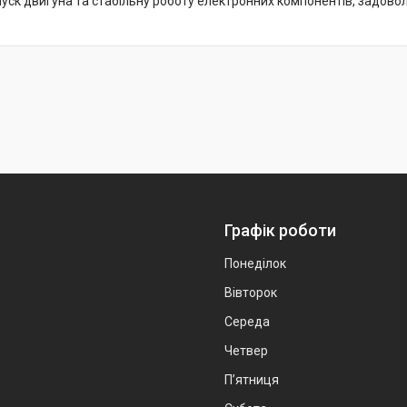
уск двигуна та стабільну роботу електронних компонентів, задово
Графік роботи
Понеділок
Вівторок
Середа
Четвер
Пʼятниця