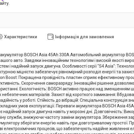
айту.
Характеристики
Інформація для замовлення
акумулятор BOSCH Asia 45Ah 330A Автомобільний акумулятор BOSCH
шого авто. Завдяки інноваційним технологіям і високій якості вир
тем і надійний запуск двигуна. Особливості серії "S4 Asia": Технол
ктурною міцністю забезпечує рівномірний розподіл енергії та захис
bon Boost: Покращена провідність пластин сприяє ефективному пр
уктивність. Скорочення саморазряду: Інноваційні рішення дозволяю
ористанні. Екологічність: BOSCH активно працює над зменшенням шк
х небезпечних матеріалів. Захист від короткого замикання: Вбудов
дійність у роботі. Стійкість до вібрацій: Спеціальна конструкція з
складних умов експлуатації. Переваги акумулятора BOSCH Asia 45Ah
 надійний запуск двигуна навіть у морозні дні. Довговічність: Вико
іну служби, знижуючи частоту заміни акумулятора. Збереження зар
мулятору зберігати енергію навіть при довготривалому простої. 
ві електрохімічних процесів, що забезпечують надійне живлення е