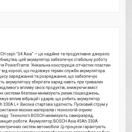
 серії "S4 Asia" — це надійне та продуктивне джерело
обництва, цей акумулятор забезпечує стабільну роботу
огія PowerFrame: Унікальна конструкція сітчастих пластин
т від корозії, що подовжує термін служби акумулятора.
оцесу заряджання та розряджання, що забезпечує
ть акумулятору зберігати заряд навіть при тривалих
ідливого впливу своїх продуктів, знижуючи вміст
ані системи безпеки мінімізують ризик пошкоджень,
нижує вплив вібрацій і ударів, що робить акумулятор
 330A L+: Висока стартова здатність: Пусковий струм у
ристання якісних матеріалів і технологій сприяє
яду: Технології BOSCH мінімізують саморазряд,
Принцип роботи: Акумулятор BOSCH Asia 45Ah 330A
лектричних систем автомобіля. Ці процеси гарантують