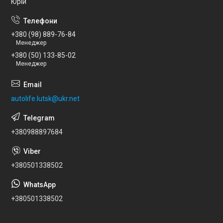
Юрій
+380 (98) 889-76-84
Менеджер
+380 (50) 133-85-02
Менеджер
autolife.lutsk@ukr.net
+380988897684
+380501338502
+380501338502