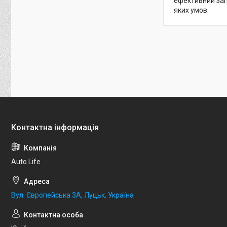
ефективний зап
яких умов.
Auto Life
Вул. Європейська 3А, Луцьк, Україна