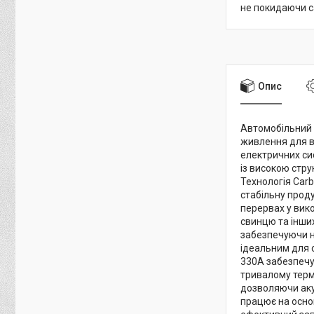
не покидаючи с
Опис
Автомобільний 
живлення для ва
електричних сис
із високою стру
Технологія Car
стабільну прод
перервах у вик
свинцю та інши
забезпечуючи на
ідеальним для 
330A забезпечує
тривалому терм
дозволяючи аку
працює на осно