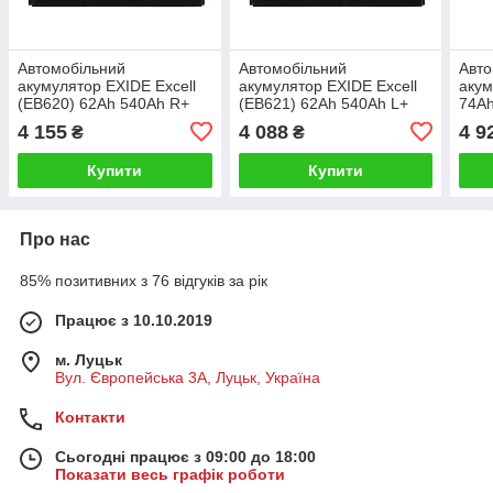
Автомобільний
Автомобільний
Авто
акумулятор EXIDE Excell
акумулятор EXIDE Excell
акум
(EB620) 62Аh 540Ah R+
(EB621) 62Аh 540Ah L+
74Аh
4 155
4 088
4 9
₴
₴
Купити
Купити
Про нас
85% позитивних з 76 відгуків за рік
Працює з 10.10.2019
м. Луцьк
Вул. Європейська 3А, Луцьк, Україна
Контакти
Сьогодні працює з 09:00 до 18:00
Показати весь графік роботи