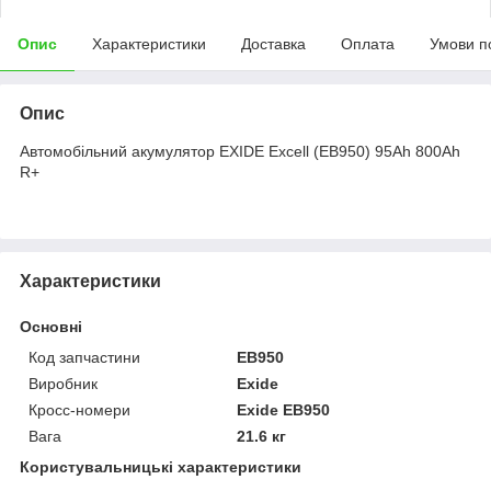
Опис
Характеристики
Доставка
Оплата
Умови п
Опис
Автомобільний акумулятор EXIDE Excell (EB950) 95Аh 800Ah
R+
Характеристики
Основні
Код запчастини
EB950
Виробник
Exide
Кросс-номери
Exide EB950
Вага
21.6 кг
Користувальницькі характеристики