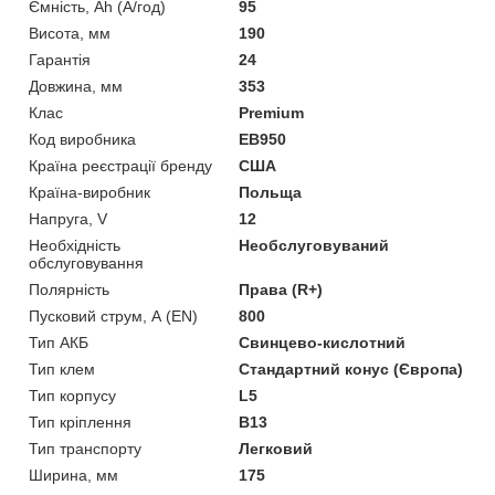
Ємність, Ah (А/год)
95
Висота, мм
190
Гарантія
24
Довжина, мм
353
Клас
Premium
Код виробника
EB950
Країна реєстрації бренду
США
Країна-виробник
Польща
Напруга, V
12
Необхідність
Необслуговуваний
обслуговування
Полярність
Права (R+)
Пусковий струм, А (EN)
800
Тип АКБ
Свинцево-кислотний
Тип клем
Стандартний конус (Європа)
Тип корпусу
L5
Тип кріплення
B13
Тип транспорту
Легковий
Ширина, мм
175