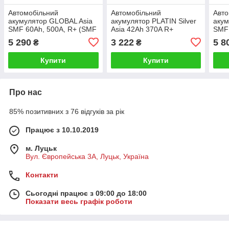
Автомобільний
Автомобільний
Авто
акумулятор GLOBAL Asia
акумулятор PLATIN Silver
акум
SMF 60Ah, 500A, R+ (SMF
Asia 42Ah 370A R+
SMF 
65D23L) (D23), н.к.
(правий +) SMF
75D2
5 290
3 222
5 8
₴
₴
Купити
Купити
Про нас
85% позитивних з 76 відгуків за рік
Працює з 10.10.2019
м. Луцьк
Вул. Європейська 3А, Луцьк, Україна
Контакти
Сьогодні працює з 09:00 до 18:00
Показати весь графік роботи