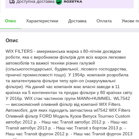
Доступна доставка
Опис
Характеристики
Доставка
Оплата
Умови п
Опис
WIX FILTERS - американська марка з 80-літнім досвідом
роботи, яка є виробником фільтрів для всіх марок легкових
автомобілів та важкої техніки різних галузей
(сільськогосподарської, будівельної, лісового господарства,
гірничої промисловості тощо). У 1954р. компанія розробила
та запатентувала фільтри типу spin-on (накручувальні
фільтри). На даний час компанія має власні заводи в 11
країнах на 5 континентах та продає фільтри у 80 країнах світу.
У 2016р. WIX стає частиною групи MANN+HUMMEL. WL7542
— високоякісний оливний фільтр від компанії WIX Filters.
Автомобілі, для яких підходить запчастина wl7542 WIX Filters
Оливний фільтр FORD Модель Кузов Випуск Tourneo Custom
автобус 2012 р. - Наш час Transit автобус 2012 р. - Наш час
Transit автобус 2013 р. - Наш час Transit з бортом 2013 р. -
Наш час Transit фургон 2012 р. - Наш час Transit фургон 2013