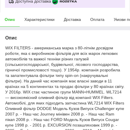
Доступна доставка
Опис
Характеристики
Доставка
Оплата
Умови п
Опис
WIX FILTERS - американська марка з 80-літнім досвідом
роботи, яка є виробником фільтрів для всіх марок легкових
автомобілів та важкої техніки різних галузей
(сільськогосподарської, будівельної, лісового господарства,
гірничої промисловості тощо). У 1954р. компанія розробила
та запатентувала фільтри типу spin-on (накручувальні
фільтри). На даний час компанія має власні заводи в 11
країнах на 5 континентах та продає фільтри у 80 країнах світу.
У 2016р. WIX стає частиною групи MANN+HUMMEL. WL7214
— високоякісний оливний фільтр від компанії WIX Filters.
Автомобілі, для яких підходить запчастина WL7214 WIX Filters
Оливний фільтр DODGE Модель Кузов Випуск Challenger купе
2007 р. - Наш час Journey мінівен 2008 р. - Наш час Ram
пікап 2008 р. - Наш час FORD Модель Кузов Випуск Cougar
купе 1998 р. - 2001 р. EXCURSION позашляховик 1999 р. -