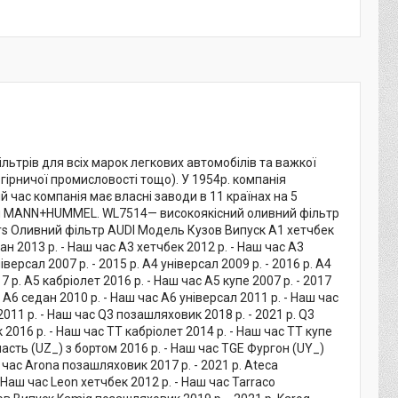
ільтрів для всіх марок легкових автомобілів та важкої
 гірничої промисловості тощо). У 1954р. компанія
й час компанія має власні заводи в 11 країнах на 5
рупи MANN+HUMMEL. WL7514— високоякісний оливний фільтр
lters Оливний фільтр AUDI Модель Кузов Випуск A1 хетчбек
ан 2013 р. - Наш час A3 хетчбек 2012 р. - Наш час A3
іверсал 2007 р. - 2015 р. A4 універсал 2009 р. - 2016 р. A4
7 р. A5 кабріолет 2016 р. - Наш час A5 купе 2007 р. - 2017
с A6 седан 2010 р. - Наш час A6 універсал 2011 р. - Наш час
011 р. - Наш час Q3 позашляховик 2018 р. - 2021 р. Q3
2016 р. - Наш час TT кабріолет 2014 р. - Наш час TT купе
сть (UZ_) з бортом 2016 р. - Наш час TGE Фургон (UY_)
час Arona позашляховик 2017 р. - 2021 р. Ateca
 Наш час Leon хетчбек 2012 р. - Наш час Tarraco