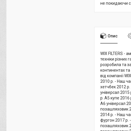
не покидаючи с
Опис
WIX FILTERS - а
техніки різних 
розробила та за
континентах та
від компанії WI
2010 р. - Наш ч
хетчбек 2012 р. 
універсал 2015 р
р. A5 купе 2016 
A6 універсал 20
позашляховик 20
2014 р. - Наш 
фургон 2017 р. 
позашляховик 20