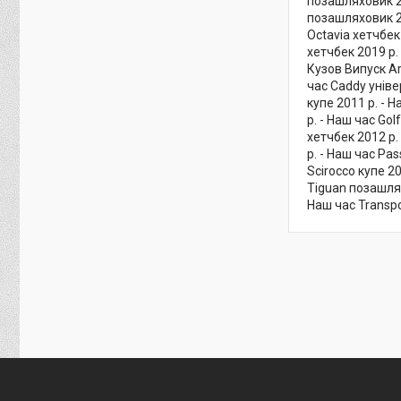
позашляховик 20
позашляховик 20
Octavia хетчбек 
хетчбек 2019 р.
Кузов Випуск Art
час Caddy уніве
купе 2011 р. - Н
р. - Наш час Gol
хетчбек 2012 р. 
р. - Наш час Pas
Scirocco купе 20
Tiguan позашлях
Наш час Transpo