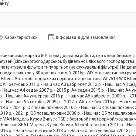
айту.
Характеристики
Інформація для замовлення
мериканська марка з 80-літнім досвідом роботи, яка є виробником ф
галузей (сільськогосподарської, будівельної, лісового господарства,
патентувала фільтри типу spin-on (накручувальні фільтри). На дани
 продає фільтри у 80 країнах світу. У 2016р. WIX стає частиною г
X Filters. Автомобілі, для яких підходить запчастина WL7514 WIX Fi
ас A1 хетчбек 2011 р. - Наш час A3 кабріолет 2013 р. - Наш час A3 сед
- Наш час A4 седан 2007 р. - 2015 р. A4 седан 2015 р. - Наш час A4 ун
. - Наш час A4 універсал 2016 р. - Наш час A5 кабріолет 2009 р. - 201
р. - Наш час A5 хетчбек 2009 р. - 2017 р. A5 хетчбек 2016 р. - Наш ча
18 р. - 2021 р. Q2 позашляховик 2016 р. - Наш час Q3 позашляховик 2
19 р. - 2021 р. Q5 позашляховик 2008 р. - Наш час Q5 позашляховик 
час MAN Модель Кузов Випуск TGE c бортовой платформой/ходовая ча
- Наш час SEAT Модель Кузов Випуск Alhambra мінівен 2010 р. - Наш 
16 р. - Наш час Leon купе 2013 р. - Наш час Leon універсал 2013 р. -