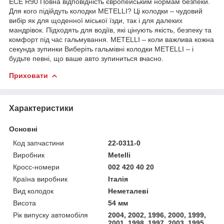
ECE R90 Повна відповідність європейським нормам безпеки.
Для кого підійдуть колодки METELLI? Ці колодки – чудовий
вибір як для щоденної міської їзди, так і для далеких
мандрівок. Підходять для водіїв, які цінують якість, безпеку та
комфорт під час гальмування. METELLI – коли важлива кожна
секунда зупинки Виберіть гальмівні колодки METELLI – і
будьте певні, що ваше авто зупиниться вчасно.
Приховати
Характеристики
Основні
Код запчастини
22-0311-0
Виробник
Metelli
Кросс-номери
002 420 40 20
Країна виробник
Італія
Вид колодок
Неметалеві
Висота
54 мм
Рік випуску автомобіля
2004, 2002, 1996, 2000, 1999,
2001, 1998, 1997, 2003, 1995