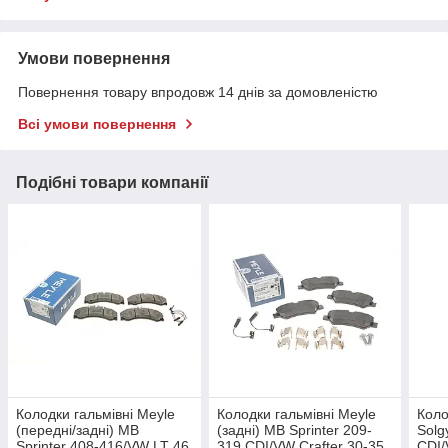
Умови повернення
Повернення товару впродовж 14 днів за домовленістю
Всі умови повернення
Подібні товари компанії
Колодки гальмівні Meyle
Колодки гальмівні Meyle
Коло
(передні/задні) MB
(задні) MB Sprinter 209-
Solg
Sprinter 408-416/VW LT 46
319 CDI/VW Crafter 30-35
CDI/