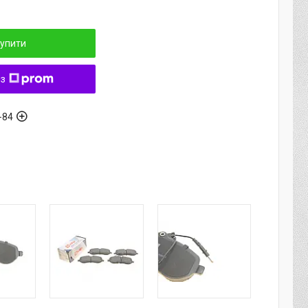
упити
 з
-84