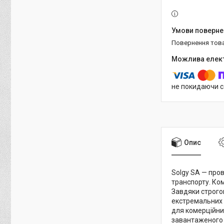
повернення тов
не покидаючи с
Опис
Solgy SA — про
транспорту. Ком
Завдяки строгом
екстремальних 
для комерційни
завантаженого а