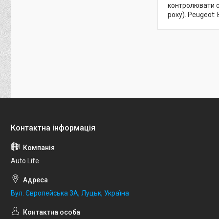
контролювати ст
року). Peugeot: 
Auto Life
Вул. Європейська 3А, Луцьк, Україна