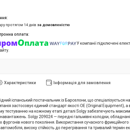
ару протягом 14 днів
за домовленістю
У компанії підключені елек
айту.
Характеристики
Інформація для замовлення
відний іспанський постачальник із Барселони, що спеціалізується 
панія застосовує єдиний стандарт якості OE (Original Equipment), а 
у тестуванню на кожному етапі деталі Solgy забезпечують максимал
навантажень. Solgy 209024 — передні гальмівні колодки, обладнані
х фургонів нового покоління. Використання сучасного фрикційного
втомобіля, високу стійкість до перегрівання та тривалий термін ек