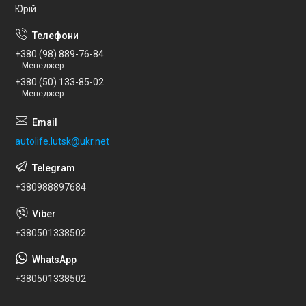
Юрій
+380 (98) 889-76-84
Менеджер
+380 (50) 133-85-02
Менеджер
autolife.lutsk@ukr.net
+380988897684
+380501338502
+380501338502