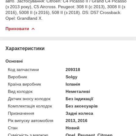
авто. Застосування: Citroen: C4 Picasso II / Grand C4 Picasso
(з 2013 року), C5 Aircross. Peugeot: 308 II (с 2013), 3008 II (з
2016), 5008 II (з 2016), 508 II (з 2018). DS: DS7 Crossback.
Opel: Grandland X.
Приховати
Характеристики
Основні
Код запчастини
209318
Виробник
Solgy
Країна виробник
Іспанія
Вид колодок
Неметалеві
Датчик зносу колодок
Без індикації
Комплектація колодок
Без аксесуарів
Призначення
Задні колеса
Рік випуску автомобіля
2013, 2016
Стан
Новий
Сумісність з маркою
Opel, Peugeot, Citroen