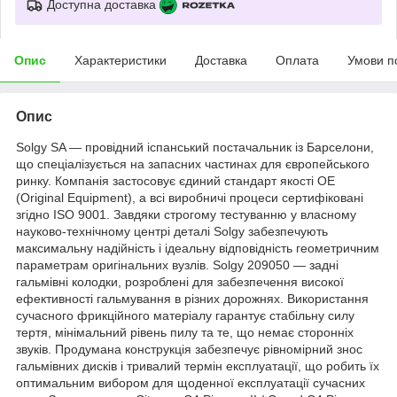
Доступна доставка
Опис
Характеристики
Доставка
Оплата
Умови п
Опис
Solgy SA — провідний іспанський постачальник із Барселони,
що спеціалізується на запасних частинах для європейського
ринку. Компанія застосовує єдиний стандарт якості OE
(Original Equipment), а всі виробничі процеси сертифіковані
згідно ISO 9001. Завдяки строгому тестуванню у власному
науково-технічному центрі деталі Solgy забезпечують
максимальну надійність і ідеальну відповідність геометричним
параметрам оригінальних вузлів. Solgy 209050 — задні
гальмівні колодки, розроблені для забезпечення високої
ефективності гальмування в різних дорожнях. Використання
сучасного фрикційного матеріалу гарантує стабільну силу
тертя, мінімальний рівень пилу та те, що немає сторонніх
звуків. Продумана конструкція забезпечує рівномірний знос
гальмівних дисків і тривалий термін експлуатації, що робить їх
оптимальним вибором для щоденної експлуатації сучасних