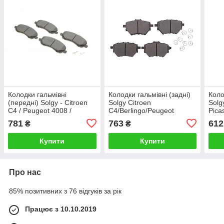
Колодки гальмівні
Колодки гальмівні (задні)
Коло
(передні) Solgy - Citroen
Solgy Citroen
Solg
C4 / Peugeot 4008 /
C4/Berlingo/Peugeot
Pica
Mitsubishi Lancer /
308/508/3008/Partner/Opel
13/P
781
763
612
₴
₴
Outlander
Combo 13-
Купити
Купити
Про нас
85% позитивних з 76 відгуків за рік
Працює з 10.10.2019