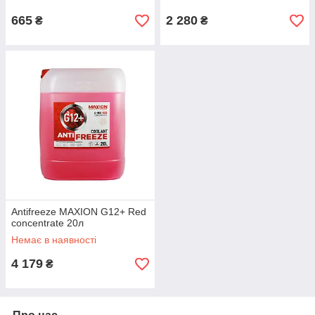
665
2 280
₴
₴
Antifreeze MAXION G12+ Red
concentrate 20л
Немає в наявності
4 179
₴