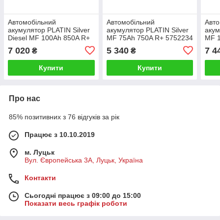
Автомобільний
Автомобільний
Авто
акумулятор PLATIN Silver
акумулятор PLATIN Silver
акум
Diesel MF 100Ah 850A R+
MF 75Ah 750A R+ 5752234
MF 
6002321
600
7 020
5 340
7 4
₴
₴
Купити
Купити
Про нас
85% позитивних з 76 відгуків за рік
Працює з 10.10.2019
м. Луцьк
Вул. Європейська 3А, Луцьк, Україна
Контакти
Сьогодні працює з 09:00 до 15:00
Показати весь графік роботи