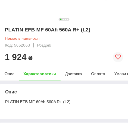
PLATIN EFB MF 60Ah 560A R+ (L2)
Немає в наявності
Код: 5652063
Роздріб
1 924
₴
Опис
Характеристики
Доставка
Оплата
Умови 
Опис
PLATIN EFB MF 60Ah 560A R+ (L2)